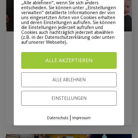
„Alle ablehnen“, wenn Sie sich anders
entscheiden. Sie können unter „Einstellungen
verwalten“ detaillierte Informationen der von
uns eingesetzten Arten von Cookies erhalten
und deren Einstellungen aufrufen. Sie können
die Einstellungen jederzeit aufrufen und
Cookies auch nachträglich jederzeit abwählen
(z.B. in der Datenschutzerklärung oder unten
auf unserer Webseite).
JEDER MENSCH – Große
Tanzshows in der Stadthalle
ALLE AKZEPTIEREN
Fürth!
ALLE ABLEHNEN
Jetzt noch schnell Tickets sichern!
EINSTELLUNGEN
WEITERLESEN
|
Datenschutz
Impressum