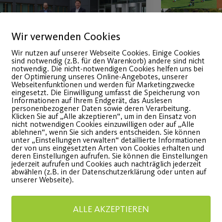
Wir verwenden Cookies
Wir nutzen auf unserer Webseite Cookies. Einige Cookies
sind notwendig (z.B. für den Warenkorb) andere sind nicht
notwendig. Die nicht-notwendigen Cookies helfen uns bei
der Optimierung unseres Online-Angebotes, unserer
Webseitenfunktionen und werden für Marketingzwecke
eingesetzt. Die Einwilligung umfasst die Speicherung von
VR Bank Nürnberg und
Wieder
Informationen auf Ihrem Endgerät, das Auslesen
personenbezogener Daten sowie deren Verarbeitung.
Post SV Nürnberg
Outdoo
Klicken Sie auf „Alle akzeptieren“, um in den Einsatz von
nicht notwendigen Cookies einzuwilligen oder auf „Alle
ablehnen“, wenn Sie sich anders entscheiden. Sie können
verlängern das
Sportb
unter „Einstellungen verwalten“ detaillierte Informationen
der von uns eingesetzten Arten von Cookies erhalten und
deren Einstellungen aufrufen. Sie können die Einstellungen
Hauptsponsoring
Endlich g
jederzeit aufrufen und Cookies auch nachträglich jederzeit
abwählen (z.B. in der Datenschutzerklärung oder unten auf
vorzeitig bis 2024
Outdoor-
unserer Webseite).
ktuelles Engagement wird um
ALLE AKZEPTIEREN
WEITE
as Projekt „Post SV on Ice“