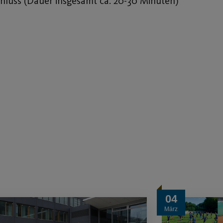
hluss (Dauer insgesamt ca. 20-30 Minuten)
04
März