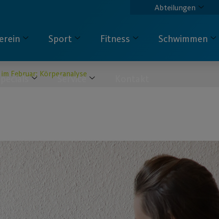
Abteilungen
erein
Sport
Fitness
Schwimmen
 im Februar: Körperanalyse
pecials
Service
Kontakt