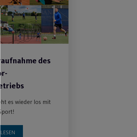
aufnahme des
r-
etriebs
eht es wieder los mit
Sport!
RLESEN