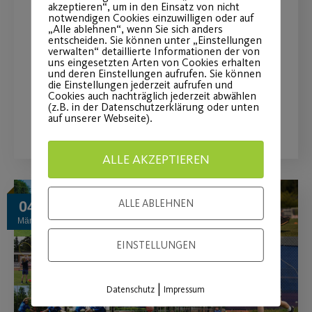
akzeptieren“, um in den Einsatz von nicht
bis 2024
notwendigen Cookies einzuwilligen oder auf
„Alle ablehnen“, wenn Sie sich anders
entscheiden. Sie können unter „Einstellungen
Aktuelles Engagement wird um das
verwalten“ detaillierte Informationen der von
uns eingesetzten Arten von Cookies erhalten
Projekt „Post SV on Ice“ erweitert.
und deren Einstellungen aufrufen. Sie können
die Einstellungen jederzeit aufrufen und
Cookies auch nachträglich jederzeit abwählen
(z.B. in der Datenschutzerklärung oder unten
WEITERLESEN
auf unserer Webseite).
ALLE AKZEPTIEREN
ALLE ABLEHNEN
04
März
EINSTELLUNGEN
|
Datenschutz
Impressum