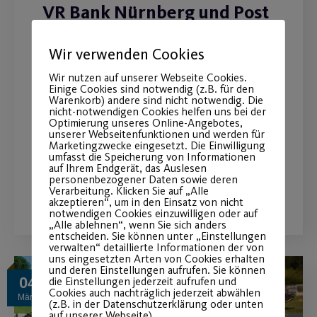
VR Bank Nürnberg und Post
SV Nürnberg verlängern das
Wir verwenden Cookies
Hauptsponsoring vorzeitig
Wir nutzen auf unserer Webseite Cookies.
bis 2024
Einige Cookies sind notwendig (z.B. für den
Warenkorb) andere sind nicht notwendig. Die
nicht-notwendigen Cookies helfen uns bei der
Aktuelles Engagement wird um das
Optimierung unseres Online-Angebotes,
unserer Webseitenfunktionen und werden für
Projekt „Post SV on Ice“ erweitert.
Marketingzwecke eingesetzt. Die Einwilligung
umfasst die Speicherung von Informationen
auf Ihrem Endgerät, das Auslesen
personenbezogener Daten sowie deren
WEITERLESEN
Verarbeitung. Klicken Sie auf „Alle
akzeptieren“, um in den Einsatz von nicht
notwendigen Cookies einzuwilligen oder auf
„Alle ablehnen“, wenn Sie sich anders
entscheiden. Sie können unter „Einstellungen
verwalten“ detaillierte Informationen der von
uns eingesetzten Arten von Cookies erhalten
und deren Einstellungen aufrufen. Sie können
04
die Einstellungen jederzeit aufrufen und
Cookies auch nachträglich jederzeit abwählen
März
(z.B. in der Datenschutzerklärung oder unten
auf unserer Webseite).