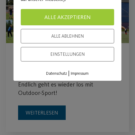
ALLE AKZEPTIEREN
ALLE ABLEHNEN
EINSTELLUNGEN
Wiederaufnahme des
Outdoor-Sportbetriebs
|
Datenschutz
Impressum
Endlich geht es wieder los mit
Outdoor-Sport!
WEITERLESEN