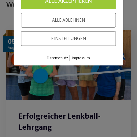
ALLE AKZEPTIEREN
Weitere Beiträge
ALLE ABLEHNEN
EINSTELLUNGEN
05
Aug.
|
Datenschutz
Impressum
Erfolgreicher Lenkball-
Lehrgang