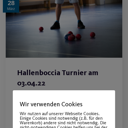
28
März
Hallenboccia Turnier am
03.04.22
Spiel und Spaß im Team, Teilnahme
Wir verwenden Cookies
auch ohne Vorkenntnisse möglich.
Wir nutzen auf unserer Webseite Cookies.
Einige Cookies sind notwendig (z.B. für den
Warenkorb) andere sind nicht notwendig. Die
WEITERLESEN
nicht-notwendigen Cookies helfen uns bei der