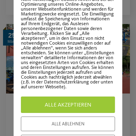
Optimierung unseres Online-Angebotes,
unserer Webseitenfunktionen und werden für
Marketingzwecke eingesetzt. Die Einwilligung
umfasst die Speicherung von Informationen
auf Ihrem Endgerät, das Auslesen
personenbezogener Daten sowie deren
Verarbeitung. Klicken Sie auf „Alle
25
akzeptieren“, um in den Einsatz von nicht
März
notwendigen Cookies einzuwilligen oder auf
„Alle ablehnen“, wenn Sie sich anders
entscheiden. Sie können unter „Einstellungen
verwalten“ detaillierte Informationen der von
uns eingesetzten Arten von Cookies erhalten
und deren Einstellungen aufrufen. Sie können
die Einstellungen jederzeit aufrufen und
Cookies auch nachträglich jederzeit abwählen
(z.B. in der Datenschutzerklärung oder unten
auf unserer Webseite).
ALLE AKZEPTIEREN
Der perfekte Ort für dein
Fitnesstraining an der
ALLE ABLEHNEN
frischen Luft