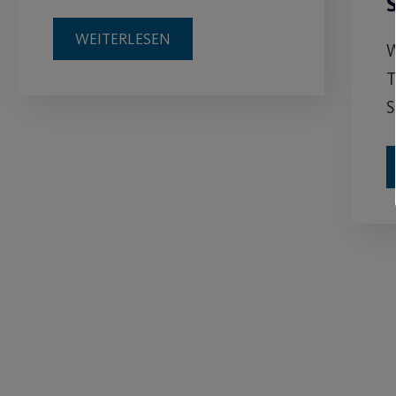
WEITERLESEN
W
T
S