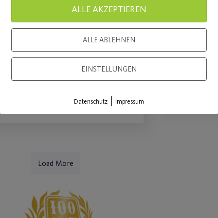
Sommer!
Innova
ALLE AKZEPTIEREN
ir suchen dich als
Unser Be
ALLE ABLEHNEN
eilnehmer/in für unsere
Postis Kin
tudie.
EINSTELLUNGEN
WEITE
WEITERLESEN
|
Datenschutz
Impressum
Load More