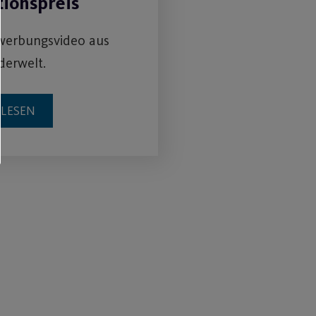
tionspreis
werbungsvideo aus
derwelt.
RLESEN