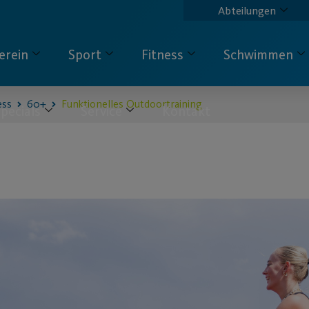
Abteilungen
erein
Sport
Fitness
Schwimmen
ess
60+
Funktionelles Outdoortraining
pecials
Service
Kontakt