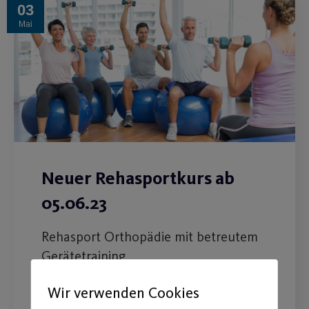
03
Mai
Neuer Rehasportkurs ab
05.06.23
Rehasport Orthopädie mit betreutem
Gerätetraining
Wir verwenden Cookies
WEITERLESEN