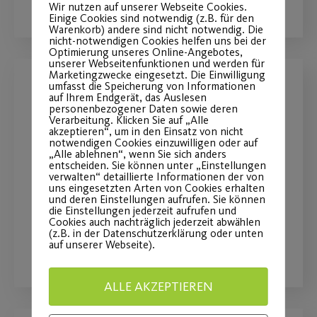
Wir nutzen auf unserer Webseite Cookies.
Einige Cookies sind notwendig (z.B. für den
Warenkorb) andere sind nicht notwendig. Die
nicht-notwendigen Cookies helfen uns bei der
Optimierung unseres Online-Angebotes,
unserer Webseitenfunktionen und werden für
Marketingzwecke eingesetzt. Die Einwilligung
umfasst die Speicherung von Informationen
Das Aqua Saturday Night
auf Ihrem Endgerät, das Auslesen
personenbezogener Daten sowie deren
Special geht an den Start!
Verarbeitung. Klicken Sie auf „Alle
akzeptieren“, um in den Einsatz von nicht
notwendigen Cookies einzuwilligen oder auf
„Alle ablehnen“, wenn Sie sich anders
Erlebe am 20.05.2023 ein exklusives
entscheiden. Sie können unter „Einstellungen
Aqua-Fitness und Wellness-Programm
verwalten“ detaillierte Informationen der von
uns eingesetzten Arten von Cookies erhalten
im Hallenbad Ebensee.
und deren Einstellungen aufrufen. Sie können
die Einstellungen jederzeit aufrufen und
Cookies auch nachträglich jederzeit abwählen
(z.B. in der Datenschutzerklärung oder unten
WEITERLESEN
auf unserer Webseite).
ALLE AKZEPTIEREN