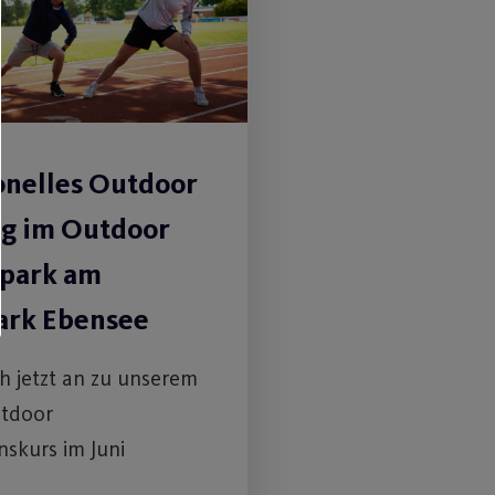
onelles Outdoor
ng im Outdoor
spark am
ark Ebensee
h jetzt an zu unserem
tdoor
nskurs im Juni