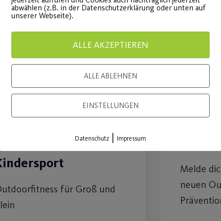
abwählen (z.B. in der Datenschutzerklärung oder unten auf
unserer Webseite).
ALLE AKZEPTIEREN
ALLE ABLEHNEN
Outdoor-
Funkti
Sportprogramm Fit
Traini
EINSTELLUNGEN
und Gesund
Fitnes
|
Datenschutz
Impressum
Erwachsene und Postis
Sportp
Kindersport
Melde dic
neuen Ou
utdoorfitness für Groß und
Präventio
lein