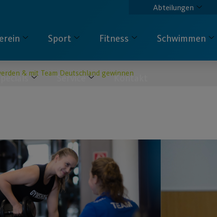
Abteilungen
erein
Sport
Fitness
Schwimmen
werden & mit Team Deutschland gewinnen
pecials
Service
Kontakt