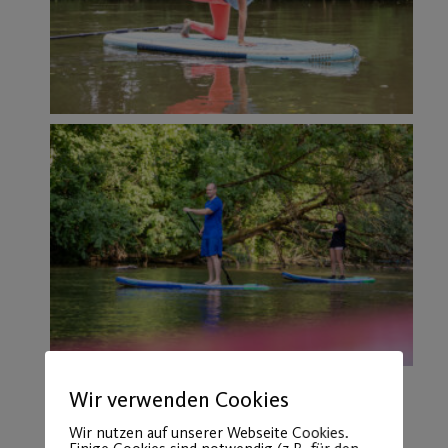
Wir verwenden Cookies
Mehr zu den Boardnerds findest du
.
hier
Wir nutzen auf unserer Webseite Cookies.
Boardnerds by Post SV Nürnberg