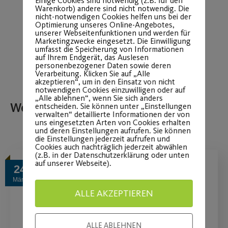
Einige Cookies sind notwendig (z.B. für den
Warenkorb) andere sind nicht notwendig. Die
Mühlhofer Hauptstraße 7, 90453
nicht-notwendigen Cookies helfen uns bei der
Nürnberg
Optimierung unseres Online-Angebotes,
unserer Webseitenfunktionen und werden für
Marketingzwecke eingesetzt. Die Einwilligung
umfasst die Speicherung von Informationen
auf Ihrem Endgerät, das Auslesen
personenbezogener Daten sowie deren
Verarbeitung. Klicken Sie auf „Alle
akzeptieren“, um in den Einsatz von nicht
notwendigen Cookies einzuwilligen oder auf
„Alle ablehnen“, wenn Sie sich anders
Weitere Beiträge
entscheiden. Sie können unter „Einstellungen
verwalten“ detaillierte Informationen der von
uns eingesetzten Arten von Cookies erhalten
und deren Einstellungen aufrufen. Sie können
die Einstellungen jederzeit aufrufen und
Cookies auch nachträglich jederzeit abwählen
(z.B. in der Datenschutzerklärung oder unten
auf unserer Webseite).
24
März
ALLE AKZEPTIEREN
ALLE ABLEHNEN