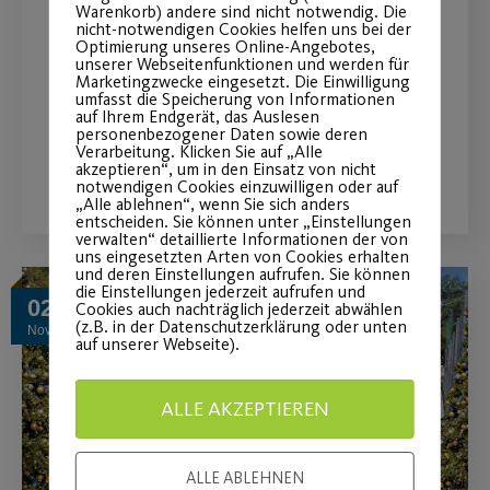
#DARE-O in Nürnberg
Warenkorb) andere sind nicht notwendig. Die
nicht-notwendigen Cookies helfen uns bei der
Optimierung unseres Online-Angebotes,
Erfolgreiche APP-Entwicklung für
unserer Webseitenfunktionen und werden für
Marketingzwecke eingesetzt. Die Einwilligung
Outdoor Trainings-Spots in Nürnberg.
umfasst die Speicherung von Informationen
auf Ihrem Endgerät, das Auslesen
personenbezogener Daten sowie deren
Verarbeitung. Klicken Sie auf „Alle
WEITERLESEN
akzeptieren“, um in den Einsatz von nicht
notwendigen Cookies einzuwilligen oder auf
„Alle ablehnen“, wenn Sie sich anders
entscheiden. Sie können unter „Einstellungen
verwalten“ detaillierte Informationen der von
uns eingesetzten Arten von Cookies erhalten
und deren Einstellungen aufrufen. Sie können
die Einstellungen jederzeit aufrufen und
02
Cookies auch nachträglich jederzeit abwählen
(z.B. in der Datenschutzerklärung oder unten
Nov.
auf unserer Webseite).
ALLE AKZEPTIEREN
ALLE ABLEHNEN