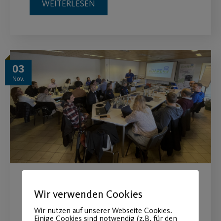
WEITERLESEN
03
Nov.
Abschlusstreffen EU
Wir verwenden Cookies
Erasmus+ Sport Projekt
Wir nutzen auf unserer Webseite Cookies.
Einige Cookies sind notwendig (z.B. für den