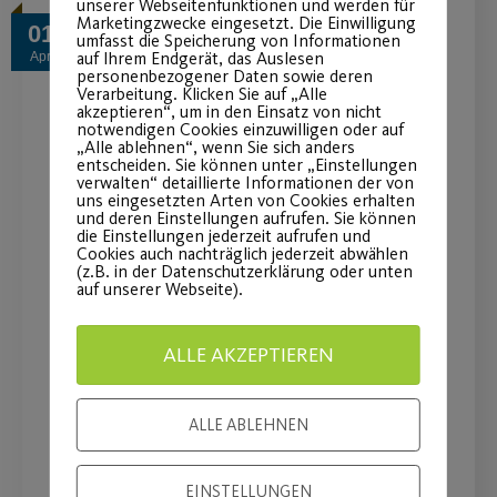
unserer Webseitenfunktionen und werden für
Marketingzwecke eingesetzt. Die Einwilligung
01
umfasst die Speicherung von Informationen
auf Ihrem Endgerät, das Auslesen
Apr.
personenbezogener Daten sowie deren
Verarbeitung. Klicken Sie auf „Alle
akzeptieren“, um in den Einsatz von nicht
notwendigen Cookies einzuwilligen oder auf
„Alle ablehnen“, wenn Sie sich anders
entscheiden. Sie können unter „Einstellungen
verwalten“ detaillierte Informationen der von
uns eingesetzten Arten von Cookies erhalten
und deren Einstellungen aufrufen. Sie können
die Einstellungen jederzeit aufrufen und
Cookies auch nachträglich jederzeit abwählen
(z.B. in der Datenschutzerklärung oder unten
auf unserer Webseite).
Inklusion bei den
Sportcamps des Post SV
ALLE AKZEPTIEREN
Komm in den Sommerferien vorbei
ALLE ABLEHNEN
und sei Teil des Camps!
EINSTELLUNGEN