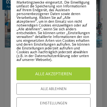
03
Marketingzwecke eingesetzt. Die Einwilligung
umfasst die Speicherung von Informationen
Apr.
auf Ihrem Endgerät, das Auslesen
personenbezogener Daten sowie deren
Verarbeitung. Klicken Sie auf „Alle
akzeptieren“, um in den Einsatz von nicht
notwendigen Cookies einzuwilligen oder auf
„Alle ablehnen“, wenn Sie sich anders
entscheiden. Sie können unter „Einstellungen
verwalten“ detaillierte Informationen der von
uns eingesetzten Arten von Cookies erhalten
und deren Einstellungen aufrufen. Sie können
die Einstellungen jederzeit aufrufen und
Cookies auch nachträglich jederzeit abwählen
(z.B. in der Datenschutzerklärung oder unten
Von der Schülerin zur
auf unserer Webseite).
Schwimmlehrerin
ALLE AKZEPTIEREN
Angelika Warnick lehrt Schwimmen an
ihrer ehemaligen Grundschule
ALLE ABLEHNEN
WEITERLESEN
EINSTELLUNGEN