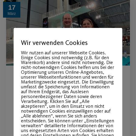
17
März
Wir verwenden Cookies
Wir nutzen auf unserer Webseite Cookies.
Einige Cookies sind notwendig (z.B. für den
Warenkorb) andere sind nicht notwendig. Die
nicht-notwendigen Cookies helfen uns bei der
Optimierung unseres Online-Angebotes,
unserer Webseitenfunktionen und werden für
Medaillenregen für die
Marketingzwecke eingesetzt. Die Einwilligung
umfasst die Speicherung von Informationen
Wasserspringer des Post SV
auf Ihrem Endgerät, das Auslesen
personenbezogener Daten sowie deren
Verarbeitung. Klicken Sie auf „Alle
akzeptieren“, um in den Einsatz von nicht
Einen gelungenen Auftakt in die
notwendigen Cookies einzuwilligen oder auf
Saison 2023 konnten die
„Alle ablehnen“, wenn Sie sich anders
entscheiden. Sie können unter „Einstellungen
Wasserspringer beim PSV Masters
verwalten“ detaillierte Informationen der von
uns eingesetzten Arten von Cookies erhalten
Diving Cup in Eindhoven feiern.
und deren Einstellungen aufrufen. Sie können