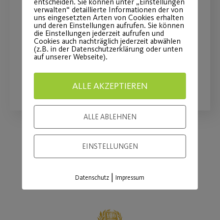
entscheiden. Sie können unter „Einstellungen
verwalten“ detaillierte Informationen der von
uns eingesetzten Arten von Cookies erhalten
Unser Pfingstferienprogramm Fit und
und deren Einstellungen aufrufen. Sie können
Gesund Erwachsene vom
die Einstellungen jederzeit aufrufen und
Cookies auch nachträglich jederzeit abwählen
07.06.-17.06.2022
(z.B. in der Datenschutzerklärung oder unten
auf unserer Webseite).
WEITERLESEN
ALLE AKZEPTIEREN
ALLE ABLEHNEN
EINSTELLUNGEN
Load More
|
Datenschutz
Impressum