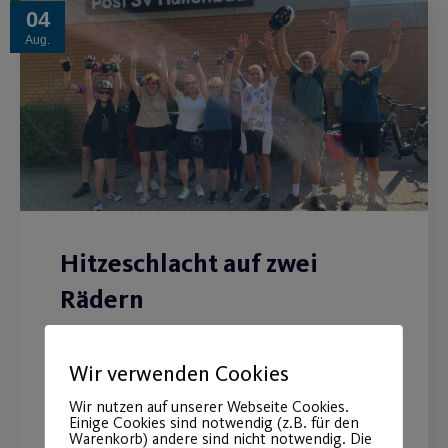
04
Aug.
Hitzeschlacht auf zwei
Rädern
Radtourbericht vom 30.07. - Heiße
Wir verwenden Cookies
Tour, coole Truppe
Wir nutzen auf unserer Webseite Cookies.
Einige Cookies sind notwendig (z.B. für den
Warenkorb) andere sind nicht notwendig. Die
WEITERLESEN