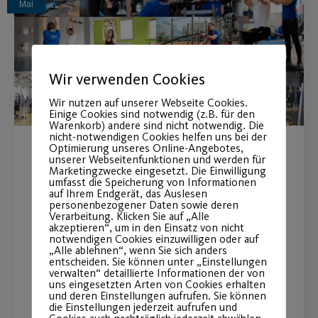
Mai
Wir verwenden Cookies
Wir nutzen auf unserer Webseite Cookies.
Einige Cookies sind notwendig (z.B. für den
Warenkorb) andere sind nicht notwendig. Die
nicht-notwendigen Cookies helfen uns bei der
Optimierung unseres Online-Angebotes,
Vergünstigte Fitnessstudio-
unserer Webseitenfunktionen und werden für
Marketingzwecke eingesetzt. Die Einwilligung
umfasst die Speicherung von Informationen
Tarife für Schüler,
auf Ihrem Endgerät, das Auslesen
personenbezogener Daten sowie deren
Studierende und Azubis
Verarbeitung. Klicken Sie auf „Alle
akzeptieren“, um in den Einsatz von nicht
notwendigen Cookies einzuwilligen oder auf
Deine Fitness-Mitgliedschaft ab 9,90 €
„Alle ablehnen“, wenn Sie sich anders
entscheiden. Sie können unter „Einstellungen
pro Monat.
verwalten“ detaillierte Informationen der von
uns eingesetzten Arten von Cookies erhalten
und deren Einstellungen aufrufen. Sie können
die Einstellungen jederzeit aufrufen und
WEITERLESEN