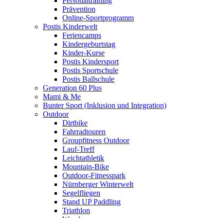
Personaltraining
Prävention
Online-Sportprogramm
Postis Kinderwelt
Feriencamps
Kindergeburtstag
Kinder-Kurse
Postis Kindersport
Postis Sportschule
Postis Ballschule
Generation 60 Plus
Mami & Me
Bunter Sport (Inklusion und Integration)
Outdoor
Dirtbike
Fahrradtouren
Groupfitness Outdoor
Lauf-Treff
Leichtathletik
Mountain-Bike
Outdoor-Fitnesspark
Nürnberger Winterwelt
Segelfliegen
Stand UP Paddling
Triathlon