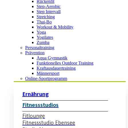
Rückenfit
Step-Aerobic
Step Intervall
Stretching
Thai-Bo
Workout & Mobility
Yoga
Yogilates
Zumba
Personaltraining
Prävention
Aqua Gymnastik
Funktionelles Outdoor Training
Kraftausdauertraining
Männersport
Online-Sportprogramm
Ernährung
Fitnessstudios
Fitlounge
Fitnessstudio Ebensee