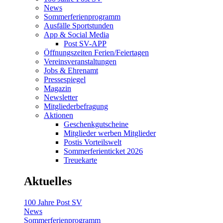
News
Sommerferienprogramm
Ausfälle Sportstunden
App & Social Media
Post SV-APP
Öffnungszeiten Ferien/Feiertagen
Vereinsveranstaltungen
Jobs & Ehrenamt
Pressespiegel
Magazin
Newsletter
Mitgliederbefragung
Aktionen
Geschenkgutscheine
Mitglieder werben Mitglieder
Postis Vorteilswelt
Sommerferienticket 2026
Treuekarte
Aktuelles
100 Jahre Post SV
News
Sommerferienprogramm