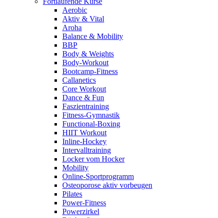
Fortlaufende Kurse
Aerobic
Aktiv & Vital
Aroha
Balance & Mobility
BBP
Body & Weights
Body-Workout
Bootcamp-Fitness
Callanetics
Core Workout
Dance & Fun
Faszientraining
Fitness-Gymnastik
Functional-Boxing
HIIT Workout
Inline-Hockey
Intervalltraining
Locker vom Hocker
Mobility
Online-Sportprogramm
Osteoporose aktiv vorbeugen
Pilates
Power-Fitness
Powerzirkel