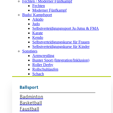
Fechten / Moderner Fünfkampf
Fechten
Moderner Fünfkampf
Budo/ Kampfsport
Aikido
Judo
Selbstverteidigungssport Ju-Jutsu & FMA
Karate
Kendo
Selbstverteidigungskurse für Frauen
Selbstverteidigungskurse für Kinder
Sonstiges
Armwrestling
Bunter Sport (Integration/Inklusion)
Roller Derby
Rollschuhlaufen
Schach
Ballsport
Badminton
Basketball
Faustball