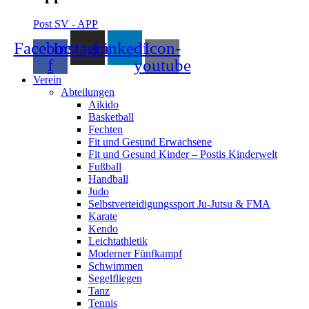
Post SV - APP
Facebook-
Instagram
Linkedin
Icon-
f
youtube
Verein
Abteilungen
Aikido
Basketball
Fechten
Fit und Gesund Erwachsene
Fit und Gesund Kinder – Postis Kinderwelt
Fußball
Handball
Judo
Selbstverteidigungssport Ju-Jutsu & FMA
Karate
Kendo
Leichtathletik
Moderner Fünfkampf
Schwimmen
Segelfliegen
Tanz
Tennis