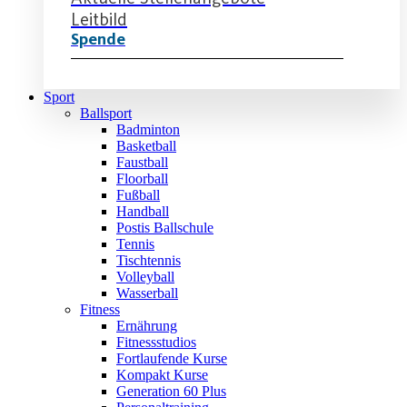
Leitbild
Spende
Sport
Ballsport
Badminton
Basketball
Faustball
Floorball
Fußball
Handball
Postis Ballschule
Tennis
Tischtennis
Volleyball
Wasserball
Fitness
Ernährung
Fitnessstudios
Fortlaufende Kurse
Kompakt Kurse
Generation 60 Plus