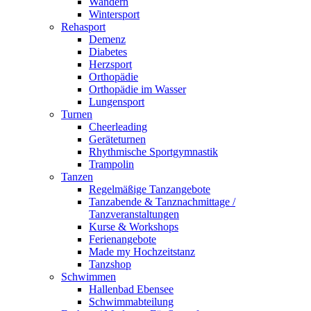
Wandern
Wintersport
Rehasport
Demenz
Diabetes
Herzsport
Orthopädie
Orthopädie im Wasser
Lungensport
Turnen
Cheerleading
Geräteturnen
Rhythmische Sportgymnastik
Trampolin
Tanzen
Regelmäßige Tanzangebote
Tanzabende & Tanznachmittage /
Tanzveranstaltungen
Kurse & Workshops
Ferienangebote
Made my Hochzeitstanz
Tanzshop
Schwimmen
Hallenbad Ebensee
Schwimmabteilung