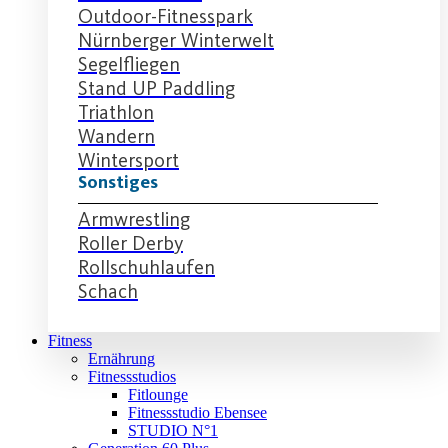
Outdoor-Fitnesspark
Nürnberger Winterwelt
Segelfliegen
Stand UP Paddling
Triathlon
Wandern
Wintersport
Sonstiges
Armwrestling
Roller Derby
Rollschuhlaufen
Schach
Fitness
Ernährung
Fitnessstudios
Fitlounge
Fitnessstudio Ebensee
STUDIO N°1