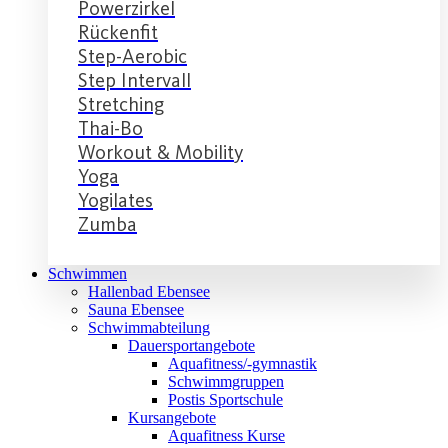
Powerzirkel
Rückenfit
Step-Aerobic
Step Intervall
Stretching
Thai-Bo
Workout & Mobility
Yoga
Yogilates
Zumba
Schwimmen
Hallenbad Ebensee
Sauna Ebensee
Schwimmabteilung
Dauersportangebote
Aquafitness/-gymnastik
Schwimmgruppen
Postis Sportschule
Kursangebote
Aquafitness Kurse