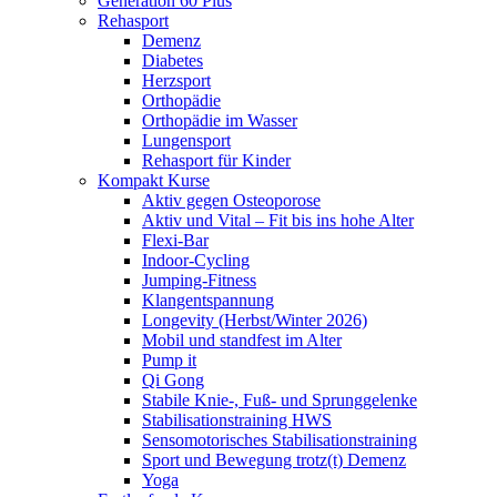
Generation 60 Plus
Rehasport
Demenz
Diabetes
Herzsport
Orthopädie
Orthopädie im Wasser
Lungensport
Rehasport für Kinder
Kompakt Kurse
Aktiv gegen Osteoporose
Aktiv und Vital – Fit bis ins hohe Alter
Flexi-Bar
Indoor-Cycling
Jumping-Fitness
Klangentspannung
Longevity (Herbst/Winter 2026)
Mobil und standfest im Alter
Pump it
Qi Gong
Stabile Knie-, Fuß- und Sprunggelenke
Stabilisationstraining HWS
Sensomotorisches Stabilisationstraining
Sport und Bewegung trotz(t) Demenz
Yoga