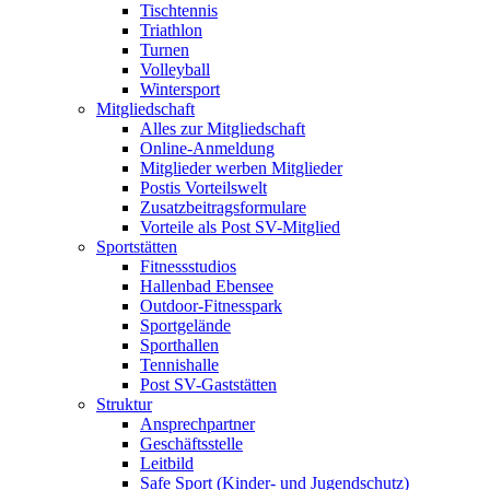
Tischtennis
Triathlon
Turnen
Volleyball
Wintersport
Mitgliedschaft
Alles zur Mitgliedschaft
Online-Anmeldung
Mitglieder werben Mitglieder
Postis Vorteilswelt
Zusatzbeitragsformulare
Vorteile als Post SV-Mitglied
Sportstätten
Fitnessstudios
Hallenbad Ebensee
Outdoor-Fitnesspark
Sportgelände
Sporthallen
Tennishalle
Post SV-Gaststätten
Struktur
Ansprechpartner
Geschäftsstelle
Leitbild
Safe Sport (Kinder- und Jugendschutz)