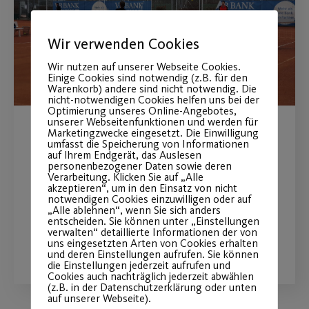
Wir verwenden Cookies
Wir nutzen auf unserer Webseite Cookies.
Einige Cookies sind notwendig (z.B. für den
Warenkorb) andere sind nicht notwendig. Die
nicht-notwendigen Cookies helfen uns bei der
Optimierung unseres Online-Angebotes,
unserer Webseitenfunktionen und werden für
Marketingzwecke eingesetzt. Die Einwilligung
Mehr Tennis geht nicht!
umfasst die Speicherung von Informationen
auf Ihrem Endgerät, das Auslesen
personenbezogener Daten sowie deren
Tennis startet so früh wie nie in die
Verarbeitung. Klicken Sie auf „Alle
akzeptieren“, um in den Einsatz von nicht
Sandplatz-Saison.
notwendigen Cookies einzuwilligen oder auf
„Alle ablehnen“, wenn Sie sich anders
entscheiden. Sie können unter „Einstellungen
verwalten“ detaillierte Informationen der von
WEITERLESEN
uns eingesetzten Arten von Cookies erhalten
und deren Einstellungen aufrufen. Sie können
die Einstellungen jederzeit aufrufen und
Cookies auch nachträglich jederzeit abwählen
(z.B. in der Datenschutzerklärung oder unten
auf unserer Webseite).