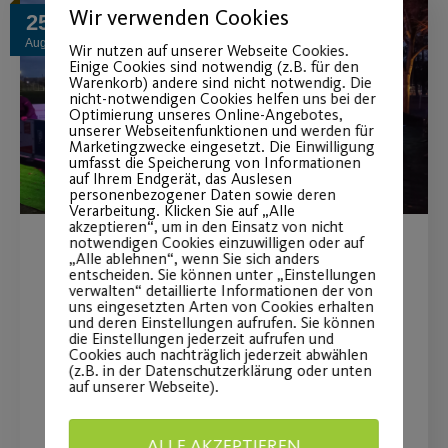
Wir verwenden Cookies
25
Aug.
Wir nutzen auf unserer Webseite Cookies.
Einige Cookies sind notwendig (z.B. für den
Warenkorb) andere sind nicht notwendig. Die
nicht-notwendigen Cookies helfen uns bei der
Optimierung unseres Online-Angebotes,
unserer Webseitenfunktionen und werden für
Marketingzwecke eingesetzt. Die Einwilligung
umfasst die Speicherung von Informationen
auf Ihrem Endgerät, das Auslesen
personenbezogener Daten sowie deren
Verarbeitung. Klicken Sie auf „Alle
akzeptieren“, um in den Einsatz von nicht
notwendigen Cookies einzuwilligen oder auf
„Alle ablehnen“, wenn Sie sich anders
Teamevents und
entscheiden. Sie können unter „Einstellungen
verwalten“ detaillierte Informationen der von
Weihnachtsfeiern in
uns eingesetzten Arten von Cookies erhalten
und deren Einstellungen aufrufen. Sie können
weihnachtlichem Ambiente
die Einstellungen jederzeit aufrufen und
Cookies auch nachträglich jederzeit abwählen
(z.B. in der Datenschutzerklärung oder unten
Post SV on Ice powered by VR Bank
auf unserer Webseite).
Metropolregion Nürnberg startet am
24.11.22.
ALLE AKZEPTIEREN