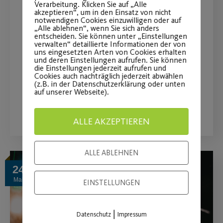
Verarbeitung. Klicken Sie auf „Alle
Hallenboccia Turnier am
akzeptieren“, um in den Einsatz von nicht
notwendigen Cookies einzuwilligen oder auf
„Alle ablehnen“, wenn Sie sich anders
18.06.2023
entscheiden. Sie können unter „Einstellungen
verwalten“ detaillierte Informationen der von
uns eingesetzten Arten von Cookies erhalten
Spiel und Spaß im Team, Teilnahme
und deren Einstellungen aufrufen. Sie können
die Einstellungen jederzeit aufrufen und
auch ohne Vorkenntnisse möglich.
Cookies auch nachträglich jederzeit abwählen
(z.B. in der Datenschutzerklärung oder unten
auf unserer Webseite).
WEITERLESEN
ALLE AKZEPTIEREN
ALLE ABLEHNEN
24
Mai
EINSTELLUNGEN
|
Datenschutz
Impressum