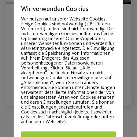
Wir verwenden Cookies
Bund unterstützt
Wir nutzen auf unserer Webseite Cookies.
Einige Cookies sind notwendig (z.B. für den
Warenkorb) andere sind nicht notwendig. Die
Neumitgliedschaft im
nicht-notwendigen Cookies helfen uns bei der
Optimierung unseres Online-Angebotes,
Sportverein mit 40 €
unserer Webseitenfunktionen und werden für
Marketingzwecke eingesetzt. Die Einwilligung
umfasst die Speicherung von Informationen
Post SV erlässt zusätzlich deine
auf Ihrem Endgerät, das Auslesen
personenbezogener Daten sowie deren
Aufnahmegebühr.
Verarbeitung. Klicken Sie auf „Alle
akzeptieren“, um in den Einsatz von nicht
notwendigen Cookies einzuwilligen oder auf
„Alle ablehnen“, wenn Sie sich anders
WEITERLESEN
entscheiden. Sie können unter „Einstellungen
verwalten“ detaillierte Informationen der von
uns eingesetzten Arten von Cookies erhalten
und deren Einstellungen aufrufen. Sie können
die Einstellungen jederzeit aufrufen und
Cookies auch nachträglich jederzeit abwählen
(z.B. in der Datenschutzerklärung oder unten
auf unserer Webseite).
Load More