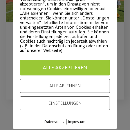
akzeptieren“, um in den Einsatz von nicht
notwendigen Cookies einzuwilligen oder auf
„Alle ablehnen“, wenn Sie sich anders
entscheiden. Sie können unter „Einstellungen
verwalten“ detaillierte Informationen der von
uns eingesetzten Arten von Cookies erhalten
und deren Einstellungen aufrufen. Sie können
Post SV beim Bewegungstag
die Einstellungen jederzeit aufrufen und
Cookies auch nachträglich jederzeit abwählen
(z.B. in der Datenschutzerklärung oder unten
„Ball“
auf unserer Webseite).
am 16.08.2026 auf der Wöhrder Wiese
ALLE AKZEPTIEREN
WEITERLESEN
ALLE ABLEHNEN
EINSTELLUNGEN
|
Datenschutz
Impressum
Load More