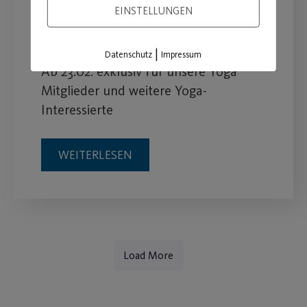
Yoga als
EINSTELLUNGEN
Gesundheitstraining
|
Datenschutz
Impressum
Ab 23.02. exklusiv für unsere Yoga
Mitglieder und weitere Yoga-
Interessierte
WEITERLESEN
Load More