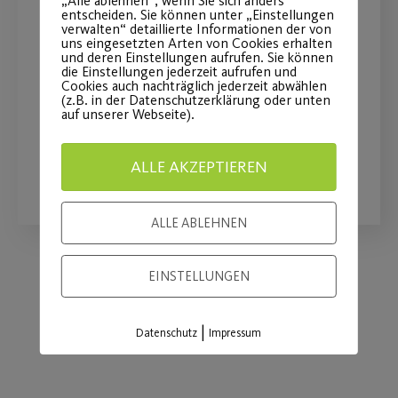
„Alle ablehnen“, wenn Sie sich anders
Sommershow “Reise durch
entscheiden. Sie können unter „Einstellungen
verwalten“ detaillierte Informationen der von
die Zeit”
uns eingesetzten Arten von Cookies erhalten
und deren Einstellungen aufrufen. Sie können
die Einstellungen jederzeit aufrufen und
Wahnsinn! Ihr Traumtänzer habt das
Cookies auch nachträglich jederzeit abwählen
(z.B. in der Datenschutzerklärung oder unten
so super gemacht!
auf unserer Webseite).
ALLE AKZEPTIEREN
WEITERLESEN
ALLE ABLEHNEN
EINSTELLUNGEN
Load More
|
Datenschutz
Impressum