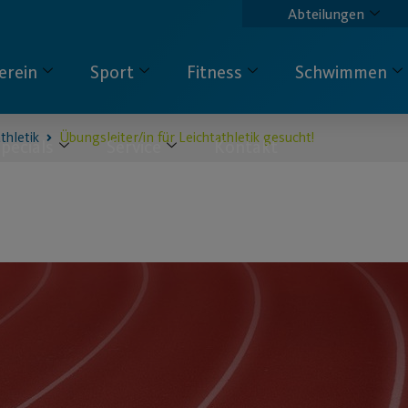
Abteilungen
erein
Sport
Fitness
Schwimmen
thletik
Übungsleiter/in für Leichtathletik gesucht!
pecials
Service
Kontakt