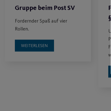
Gruppe beim Post SV
Fordernder Spaß auf vier
Rollen.
U
P
WEITERLESEN
F
w