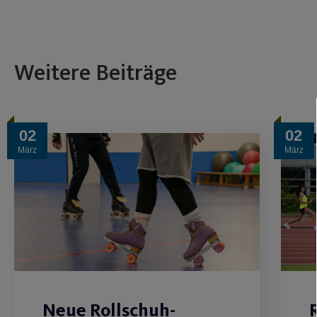
Weitere Beiträge
02
02
März
März
Neue Rollschuh-