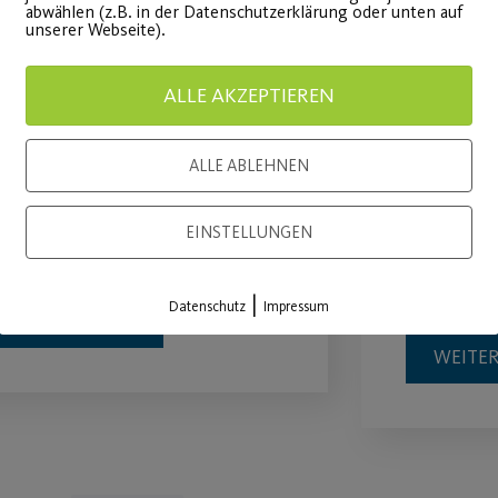
abwählen (z.B. in der Datenschutzerklärung oder unten auf
Präventionskurse nach
SportC
unserer Webseite).
§ 20 SGB V
Wasser
ALLE AKZEPTIEREN
nsere Outdoor
Ihr wisst 
ALLE ABLEHNEN
räventionskurse am
den Oster
itnesspark Ebensee starten
Wir haben
EINSTELLUNGEN
ieder
SportCam
sind…
|
Datenschutz
Impressum
WEITERLESEN
WEITE