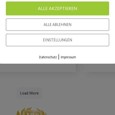
April 2023
April 
ALLE AKZEPTIEREN
unctional Boxing ab 18. April
Gemütlich
ALLE ABLEHNEN
023 als Dauersportstunde in
Radtour f
er Fitlounge
das Nürn
EINSTELLUNGEN
WEITERLESEN
WEITE
|
Datenschutz
Impressum
Load More