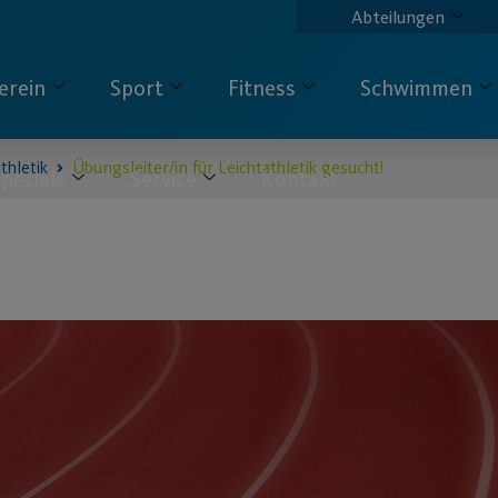
Abteilungen
erein
Sport
Fitness
Schwimmen
thletik
Übungsleiter/in für Leichtathletik gesucht!
pecials
Service
Kontakt