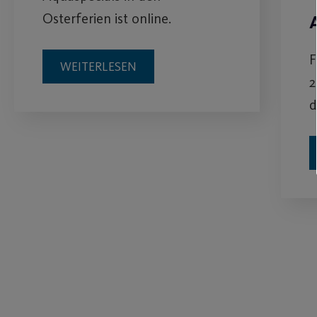
Osterferien ist online.
F
WEITERLESEN
2
d