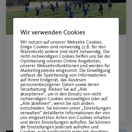
Wir verwenden Cookies
Wir nutzen auf unserer Webseite Cookies.
Einige Cookies sind notwendig (z.B. für den
Petition der
Warenkorb) andere sind nicht notwendig. Die
nicht-notwendigen Cookies helfen uns bei der
Fußballabteilung
Optimierung unseres Online-Angebotes,
unserer Webseitenfunktionen und werden für
Marketingzwecke eingesetzt. Die Einwilligung
Stimmabgabe zur Wiederaufnahme
umfasst die Speicherung von Informationen
auf Ihrem Endgerät, das Auslesen
des Sportbetriebs.
personenbezogener Daten sowie deren
Verarbeitung. Klicken Sie auf „Alle
akzeptieren“, um in den Einsatz von nicht
notwendigen Cookies einzuwilligen oder auf
WEITERLESEN
„Alle ablehnen“, wenn Sie sich anders
entscheiden. Sie können unter „Einstellungen
verwalten“ detaillierte Informationen der von
uns eingesetzten Arten von Cookies erhalten
und deren Einstellungen aufrufen. Sie können
die Einstellungen jederzeit aufrufen und
Cookies auch nachträglich jederzeit abwählen