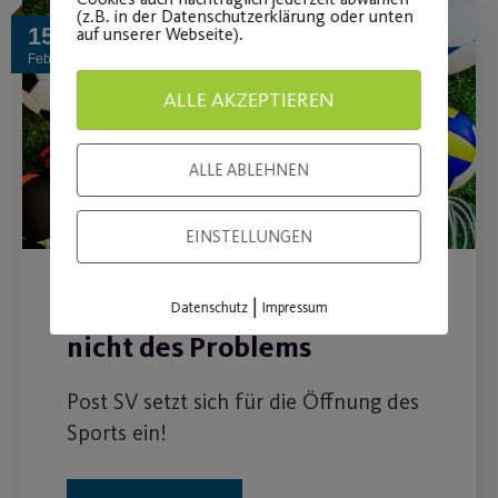
(z.B. in der Datenschutzerklärung oder unten
15
auf unserer Webseite).
Feb.
ALLE AKZEPTIEREN
ALLE ABLEHNEN
EINSTELLUNGEN
Sport als Teil der Lösung –
|
Datenschutz
Impressum
nicht des Problems
Post SV setzt sich für die Öffnung des
Sports ein!