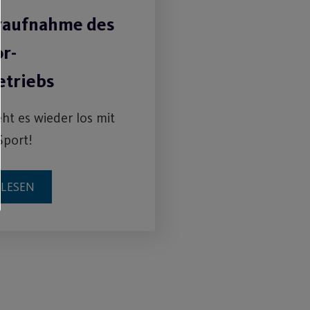
aufnahme des
r-
etriebs
eht es wieder los mit
Sport!
RLESEN