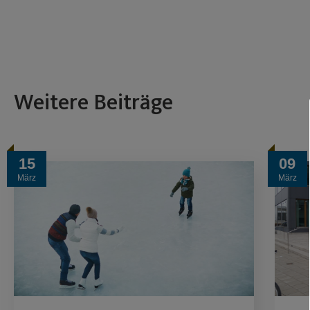
Weitere Beiträge
15
09
März
März