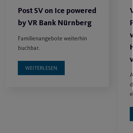
Post SV on Ice powered
by VR Bank Nürnberg
Familienangebote weiterhin
buchbar.
WEITERLESEN
A
d
e