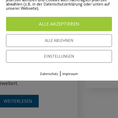
abwählen (z.B. in der Datenschutzerklärung oder unten auf
VR Bank Nürnberg und
Wieder
unserer Webseite).
Post SV Nürnberg
Outdoo
ALLE AKZEPTIEREN
verlängern das
Sportb
Hauptsponsoring
ALLE ABLEHNEN
Endlich g
vorzeitig bis 2024
Outdoor-
EINSTELLUNGEN
ktuelles Engagement wird um
WEITE
|
as Projekt „Post SV on Ice“
Datenschutz
Impressum
rweitert.
WEITERLESEN