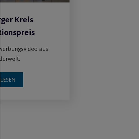
rger Kreis
tionspreis
werbungsvideo aus
derwelt.
RLESEN