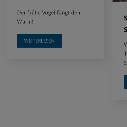
Der frühe Vogel fängt den
Wurm!
WEITERLESEN
W
T
S