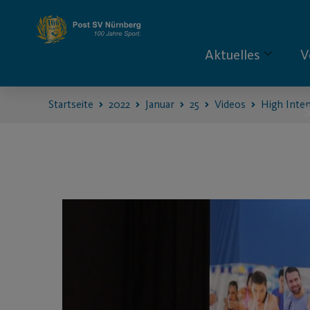
Aktuelles
V
Startseite
2022
Januar
25
Videos
High Inte
S