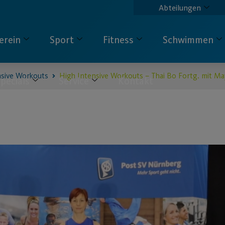
Abteilungen
erein
Sport
Fitness
Schwimmen
nsive Workouts
High Intensive Workouts – Thai Bo Fortg. mit Ma
pecials
Service
Kontakt