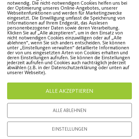
notwendig. Die nicht-notwendigen Cookies helfen uns bei
der Optimierung unseres Online-Angebotes, unserer
Webseitenfunktionen und werden für Marketingzwecke
Schlank & Fit für den
Freibu
eingesetzt. Die Einwilligung umfasst die Speicherung von
Informationen auf Ihrem Endgerät, das Auslesen
personenbezogener Daten sowie deren Verarbeitung.
Sommer!
Innova
Klicken Sie auf „Alle akzeptieren“, um in den Einsatz von
nicht notwendigen Cookies einzuwilligen oder auf „Alle
ablehnen“, wenn Sie sich anders entscheiden. Sie können
unter „Einstellungen verwalten“ detaillierte Informationen
ir suchen dich als
Unser Be
der von uns eingesetzten Arten von Cookies erhalten und
deren Einstellungen aufrufen. Sie können die Einstellungen
eilnehmer/in für unsere
Postis Kin
jederzeit aufrufen und Cookies auch nachträglich jederzeit
abwählen (z.B. in der Datenschutzerklärung oder unten auf
tudie.
unserer Webseite).
WEITE
WEITERLESEN
ALLE AKZEPTIEREN
ALLE ABLEHNEN
EINSTELLUNGEN
Load More