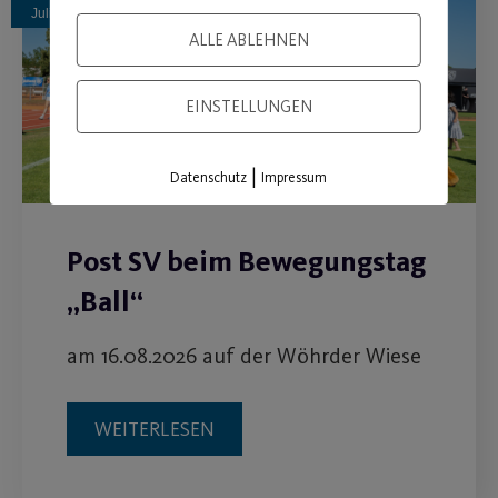
Juli
ALLE ABLEHNEN
EINSTELLUNGEN
|
Datenschutz
Impressum
Post SV beim Bewegungstag
„Ball“
am 16.08.2026 auf der Wöhrder Wiese
WEITERLESEN