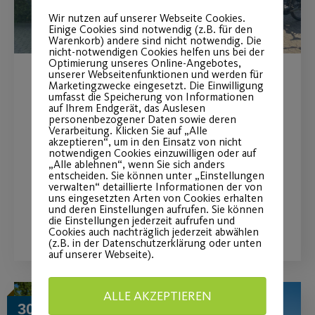
Wir nutzen auf unserer Webseite Cookies.
Einige Cookies sind notwendig (z.B. für den
Warenkorb) andere sind nicht notwendig. Die
nicht-notwendigen Cookies helfen uns bei der
Optimierung unseres Online-Angebotes,
unserer Webseitenfunktionen und werden für
Marketingzwecke eingesetzt. Die Einwilligung
Hitzeschlacht auf zwei
umfasst die Speicherung von Informationen
auf Ihrem Endgerät, das Auslesen
Rädern
personenbezogener Daten sowie deren
Verarbeitung. Klicken Sie auf „Alle
akzeptieren“, um in den Einsatz von nicht
Radtourbericht vom 30.07. - Heiße
notwendigen Cookies einzuwilligen oder auf
„Alle ablehnen“, wenn Sie sich anders
Tour, coole Truppe
entscheiden. Sie können unter „Einstellungen
verwalten“ detaillierte Informationen der von
uns eingesetzten Arten von Cookies erhalten
und deren Einstellungen aufrufen. Sie können
WEITERLESEN
die Einstellungen jederzeit aufrufen und
Cookies auch nachträglich jederzeit abwählen
(z.B. in der Datenschutzerklärung oder unten
auf unserer Webseite).
ALLE AKZEPTIEREN
30