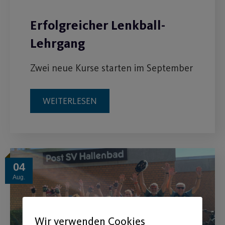
Erfolgreicher Lenkball-
Lehrgang
Zwei neue Kurse starten im September
WEITERLESEN
04
Aug.
Wir verwenden Cookies