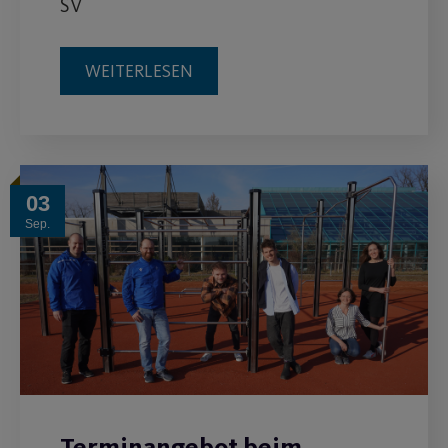
SV
WEITERLESEN
03
Sep.
Terminangebot beim