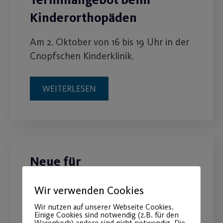
Kinderorthopäden
Am 2. Oktober von 16 bis 19 Uhr in der
Cnopfschen Kinderklinik.
WEITERLESEN
Neue für
Anfängerschwimmkurse ab
Wir verwenden Cookies
September
Wir nutzen auf unserer Webseite Cookies.
Einige Cookies sind notwendig (z.B. für den
Erweiterung des Kursangebots -
Warenkorb) andere sind nicht notwendig. Die