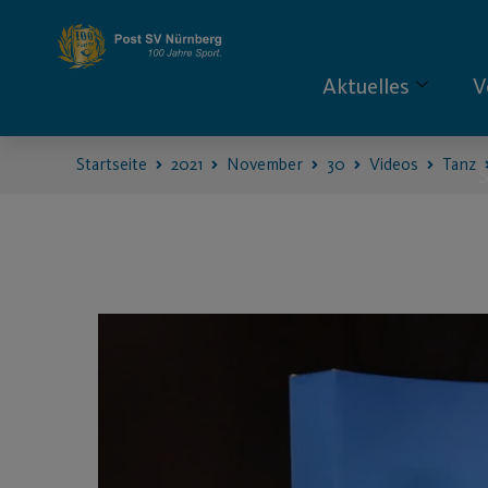
Aktuelles
V
Startseite
2021
November
30
Videos
Tanz
S