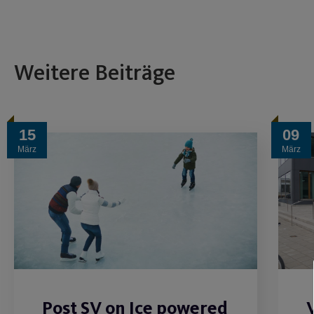
Weitere Beiträge
15
09
März
März
Post SV on Ice powered