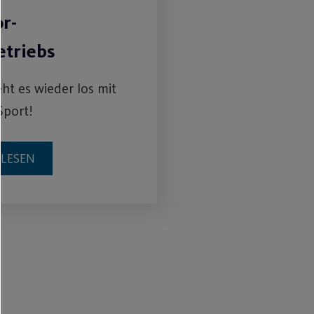
r-
etriebs
eht es wieder los mit
Sport!
RLESEN