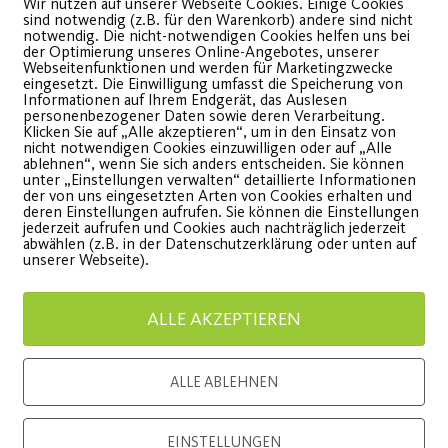
Wir nutzen auf unserer Webseite Cookies. Einige Cookies
sind notwendig (z.B. für den Warenkorb) andere sind nicht
Post SV Nürnberg
Outdoo
notwendig. Die nicht-notwendigen Cookies helfen uns bei
der Optimierung unseres Online-Angebotes, unserer
Webseitenfunktionen und werden für Marketingzwecke
verlängern das
Sportb
eingesetzt. Die Einwilligung umfasst die Speicherung von
Informationen auf Ihrem Endgerät, das Auslesen
Hauptsponsoring
personenbezogener Daten sowie deren Verarbeitung.
Endlich g
Klicken Sie auf „Alle akzeptieren“, um in den Einsatz von
nicht notwendigen Cookies einzuwilligen oder auf „Alle
vorzeitig bis 2024
Outdoor-
ablehnen“, wenn Sie sich anders entscheiden. Sie können
unter „Einstellungen verwalten“ detaillierte Informationen
der von uns eingesetzten Arten von Cookies erhalten und
ktuelles Engagement wird um
deren Einstellungen aufrufen. Sie können die Einstellungen
WEITE
jederzeit aufrufen und Cookies auch nachträglich jederzeit
as Projekt „Post SV on Ice“
abwählen (z.B. in der Datenschutzerklärung oder unten auf
unserer Webseite).
rweitert.
ALLE AKZEPTIEREN
WEITERLESEN
ALLE ABLEHNEN
EINSTELLUNGEN