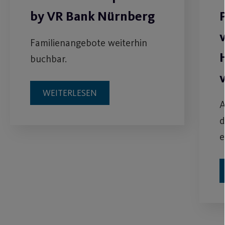
by VR Bank Nürnberg
Familienangebote weiterhin
buchbar.
WEITERLESEN
A
d
e