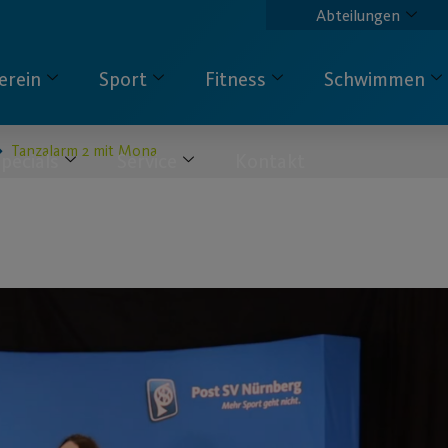
Abteilungen
erein
Sport
Fitness
Schwimmen
Tanzalarm 2 mit Mona
pecials
Service
Kontakt