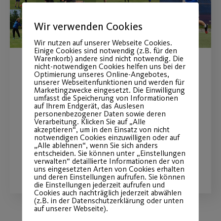
Wir verwenden Cookies
Wir nutzen auf unserer Webseite Cookies.
Einige Cookies sind notwendig (z.B. für den
Warenkorb) andere sind nicht notwendig. Die
nicht-notwendigen Cookies helfen uns bei der
Wiederaufnahme des
Optimierung unseres Online-Angebotes,
unserer Webseitenfunktionen und werden für
Outdoor-Sportbetriebs
Marketingzwecke eingesetzt. Die Einwilligung
umfasst die Speicherung von Informationen
auf Ihrem Endgerät, das Auslesen
personenbezogener Daten sowie deren
Endlich geht es wieder los mit
Verarbeitung. Klicken Sie auf „Alle
Outdoor-Sport!
akzeptieren“, um in den Einsatz von nicht
notwendigen Cookies einzuwilligen oder auf
„Alle ablehnen“, wenn Sie sich anders
entscheiden. Sie können unter „Einstellungen
verwalten“ detaillierte Informationen der von
WEITERLESEN
uns eingesetzten Arten von Cookies erhalten
und deren Einstellungen aufrufen. Sie können
die Einstellungen jederzeit aufrufen und
Cookies auch nachträglich jederzeit abwählen
(z.B. in der Datenschutzerklärung oder unten
auf unserer Webseite).