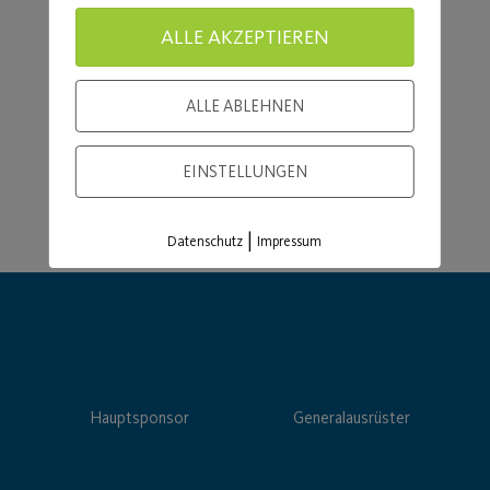
Load More
ALLE AKZEPTIEREN
ALLE ABLEHNEN
EINSTELLUNGEN
|
Datenschutz
Impressum
Hauptsponsor
Generalausrüster