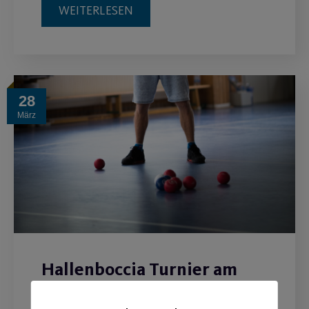
WEITERLESEN
28
März
Hallenboccia Turnier am
03.04.22