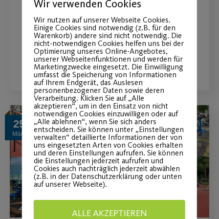
Wir verwenden Cookies
Spiel und Spaß im Team, Teilnahme
Wir nutzen auf unserer Webseite Cookies.
auch ohne Vorkenntnisse möglich.
Einige Cookies sind notwendig (z.B. für den
Warenkorb) andere sind nicht notwendig. Die
nicht-notwendigen Cookies helfen uns bei der
Optimierung unseres Online-Angebotes,
WEITERLESEN
unserer Webseitenfunktionen und werden für
Marketingzwecke eingesetzt. Die Einwilligung
umfasst die Speicherung von Informationen
auf Ihrem Endgerät, das Auslesen
personenbezogener Daten sowie deren
Verarbeitung. Klicken Sie auf „Alle
akzeptieren“, um in den Einsatz von nicht
notwendigen Cookies einzuwilligen oder auf
„Alle ablehnen“, wenn Sie sich anders
25
entscheiden. Sie können unter „Einstellungen
März
verwalten“ detaillierte Informationen der von
uns eingesetzten Arten von Cookies erhalten
und deren Einstellungen aufrufen. Sie können
die Einstellungen jederzeit aufrufen und
Cookies auch nachträglich jederzeit abwählen
(z.B. in der Datenschutzerklärung oder unten
auf unserer Webseite).
ALLE AKZEPTIEREN