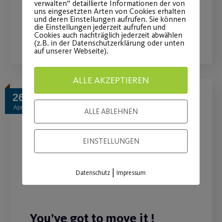
verwalten“ detaillierte Informationen der von
uns eingesetzten Arten von Cookies erhalten
und deren Einstellungen aufrufen. Sie können
die Einstellungen jederzeit aufrufen und
WEITERLESEN
Cookies auch nachträglich jederzeit abwählen
(z.B. in der Datenschutzerklärung oder unten
auf unserer Webseite).
ALLE AKZEPTIEREN
26
Apr.
ALLE ABLEHNEN
EINSTELLUNGEN
|
Datenschutz
Impressum
You’ve got to move it !