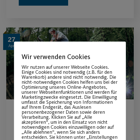
27
Apr.
Wir verwenden Cookies
Wir nutzen auf unserer Webseite Cookies.
Einige Cookies sind notwendig (z.B. für den
Warenkorb) andere sind nicht notwendig. Die
nicht-notwendigen Cookies helfen uns bei der
Optimierung unseres Online-Angebotes,
unserer Webseitenfunktionen und werden für
Marketingzwecke eingesetzt. Die Einwilligung
umfasst die Speicherung von Informationen
auf Ihrem Endgerät, das Auslesen
personenbezogener Daten sowie deren
Willkommen „Zabo-Trails“!
Verarbeitung. Klicken Sie auf „Alle
akzeptieren“, um in den Einsatz von nicht
notwendigen Cookies einzuwilligen oder auf
Der Post SV ist um eine ganz spezielle
„Alle ablehnen“, wenn Sie sich anders
entscheiden. Sie können unter „Einstellungen
Sportanlage und Sportart reicher.