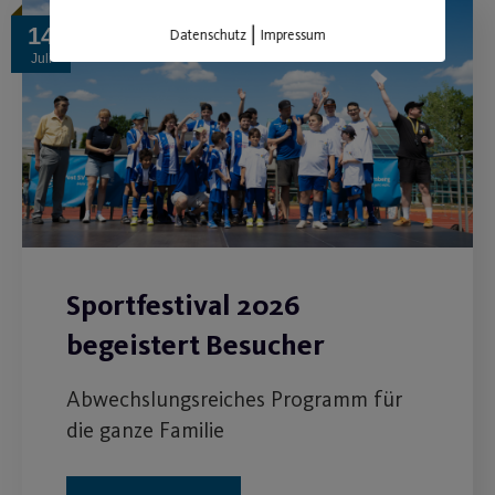
|
14
Datenschutz
Impressum
Juli
Sportfestival 2026
begeistert Besucher
Abwechslungsreiches Programm für
die ganze Familie