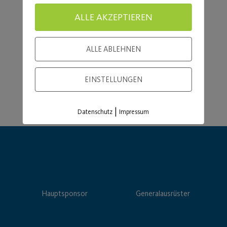
Load More
ALLE AKZEPTIEREN
ALLE ABLEHNEN
EINSTELLUNGEN
|
Datenschutz
Impressum
Hauptsponsor
Generalausrüster