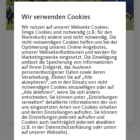
Wir verwenden Cookies
Wir nutzen auf unserer Webseite Cookies.
Einige Cookies sind notwendig (z.B. für den
Warenkorb) andere sind nicht notwendig. Die
nicht-notwendigen Cookies helfen uns bei der
Wiederaufnahme des
Optimierung unseres Online-Angebotes,
unserer Webseitenfunktionen und werden für
Outdoor-Sportbetriebs
Marketingzwecke eingesetzt. Die Einwilligung
umfasst die Speicherung von Informationen
auf Ihrem Endgerät, das Auslesen
personenbezogener Daten sowie deren
Endlich geht es wieder los mit
Verarbeitung. Klicken Sie auf „Alle
Outdoor-Sport!
akzeptieren“, um in den Einsatz von nicht
notwendigen Cookies einzuwilligen oder auf
„Alle ablehnen“, wenn Sie sich anders
entscheiden. Sie können unter „Einstellungen
verwalten“ detaillierte Informationen der von
WEITERLESEN
uns eingesetzten Arten von Cookies erhalten
und deren Einstellungen aufrufen. Sie können
die Einstellungen jederzeit aufrufen und
Cookies auch nachträglich jederzeit abwählen
(z.B. in der Datenschutzerklärung oder unten
auf unserer Webseite).