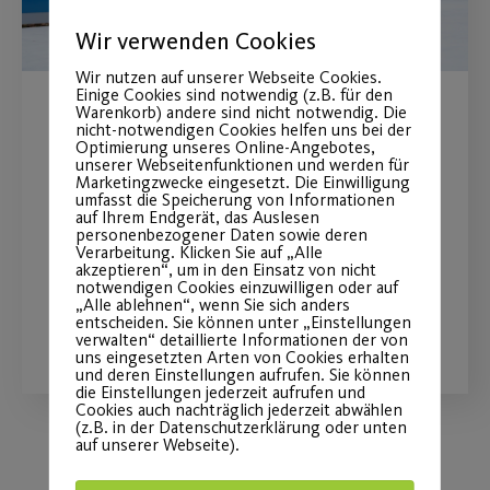
Wir verwenden Cookies
Wir nutzen auf unserer Webseite Cookies.
Einige Cookies sind notwendig (z.B. für den
Warenkorb) andere sind nicht notwendig. Die
Eislaufspaß während der
nicht-notwendigen Cookies helfen uns bei der
Optimierung unseres Online-Angebotes,
Weihnachtsferien
unserer Webseitenfunktionen und werden für
Marketingzwecke eingesetzt. Die Einwilligung
umfasst die Speicherung von Informationen
auf Ihrem Endgerät, das Auslesen
Unsere Post SV on Ice-Öffnungszeiten
personenbezogener Daten sowie deren
während der Ferien.
Verarbeitung. Klicken Sie auf „Alle
akzeptieren“, um in den Einsatz von nicht
notwendigen Cookies einzuwilligen oder auf
„Alle ablehnen“, wenn Sie sich anders
entscheiden. Sie können unter „Einstellungen
WEITERLESEN
verwalten“ detaillierte Informationen der von
uns eingesetzten Arten von Cookies erhalten
und deren Einstellungen aufrufen. Sie können
die Einstellungen jederzeit aufrufen und
Cookies auch nachträglich jederzeit abwählen
(z.B. in der Datenschutzerklärung oder unten
auf unserer Webseite).
Load More