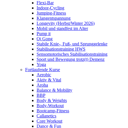
Flexi-Bar
Indoor-Cycling
Jumping-Fitness
Klangentspannung
Longevity (Herbst/Winter 2026)
Mobil und standfest im Alter
Pump it
Qi Gong
Stabile Knie-, Fuß- und Sprunggelenke
Stabilisationstraining HWS
Sensomotorisches Stabilisationstraining
Sport und Bewegung trotz(t) Demenz
Yoga
Fortlaufende Kurse
Aerobic
Aktiv & Vital
Aroha
Balance & Mobility
BBP
Body & Weights
Body-Workout
Bootcamp-Fitness
Callanetics
Core Workout
Dance & Fun