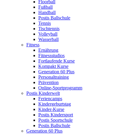
Floorball
Fußball
Handball
Postis Ballschule
Tennis
Tischtennis
Volleyball
Wasserball
Fitness
Ernährung
Fitnessstudios
Fortlaufende Kurse
Kompakt Kurse
Generation 60 Plus
Personaltraining
Prävention
Online-Sportprogramm
Postis Kinderwelt
Feriencamps
Kindergeburtstag
Kinder-Kurse
Postis Kindersport
Postis Sportschule
Postis Ballschule
Generation 60 Plus