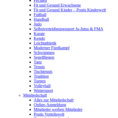
Fechten
Fit und Gesund Erwachsene
Fit und Gesund Kinder – Postis Kinderwelt
Fußball
Handball
Judo
Selbstverteidigungssport Ju-Jutsu & FMA
Karate
Kendo
Leichtathletik
Moderner Fünfkampf
Schwimmen
Segelfliegen
Tanz
Tennis
Tischtennis
Triathlon
Turnen
Volleyball
Wintersport
Mitgliedschaft
Alles zur Mitgliedschaft
Online-Anmeldung
Mitglieder werben Mitglieder
Postis Vorteilswelt