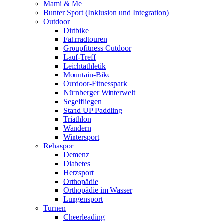
Mami & Me
Bunter Sport (Inklusion und Integration)
Outdoor
Dirtbike
Fahrradtouren
Groupfitness Outdoor
Lauf-Treff
Leichtathletik
Mountain-Bike
Outdoor-Fitnesspark
Nürnberger Winterwelt
Segelfliegen
Stand UP Paddling
Triathlon
Wandern
Wintersport
Rehasport
Demenz
Diabetes
Herzsport
Orthopädie
Orthopädie im Wasser
Lungensport
Turnen
Cheerleading