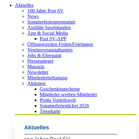
Aktuelles
100 Jahre Post SV
News
Sommerferienprogramm
Ausfälle Sportstunden
App & Social Media
Post SV-APP
Öffnungszeiten Ferien/Feiertagen
Vereinsveranstaltungen
Jobs & Ehrenamt
Pressespiegel
Magazin
Newsletter
Mitgliederbefragung
Aktionen
Geschenkgutscheine
Mitglieder werben Mitglieder
Postis Vorteilswelt
Sommerferienticket 2026
Treuekarte
Aktuelles
100 Jahre Post SV