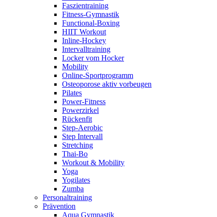
Faszientraining
Fitness-Gymnastik
Functional-Boxing
HIIT Workout
Inline-Hockey
Intervalltraining
Locker vom Hocker
Mobility
Online-Sportprogramm
Osteoporose aktiv vorbeugen
Pilates
Power-Fitness
Powerzirkel
Rückenfit
Step-Aerobic
Step Intervall
Stretching
Thai-Bo
Workout & Mobility
Yoga
Yogilates
Zumba
Personaltraining
Prävention
Aqua Gymnastik