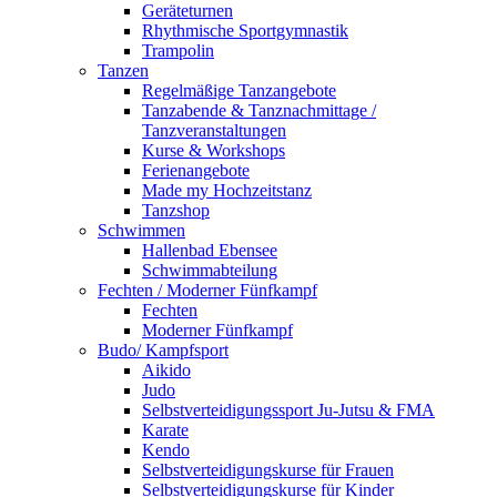
Geräteturnen
Rhythmische Sportgymnastik
Trampolin
Tanzen
Regelmäßige Tanzangebote
Tanzabende & Tanznachmittage /
Tanzveranstaltungen
Kurse & Workshops
Ferienangebote
Made my Hochzeitstanz
Tanzshop
Schwimmen
Hallenbad Ebensee
Schwimmabteilung
Fechten / Moderner Fünfkampf
Fechten
Moderner Fünfkampf
Budo/ Kampfsport
Aikido
Judo
Selbstverteidigungssport Ju-Jutsu & FMA
Karate
Kendo
Selbstverteidigungskurse für Frauen
Selbstverteidigungskurse für Kinder