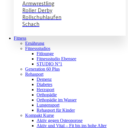
Armwrestling
Roller Derby
Rollschuhlaufen
Schach
Fitness
Ernährung
Fitnessstudios
Fitlounge
Fitnessstudio Ebensee
STUDIO N°1
Generation 60 Plus
Rehasport
Demenz
Diabetes
Herzsport
Orthopädie
Orthopädie im Wasser
Lungensport
Rehasport für Kinder
Kompakt Kurse
Aktiv gegen Osteoporose
Aktiv und Vital – Fit bis ins hohe Alter