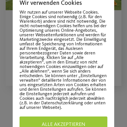
Wir verwenden Cookies
Wir nutzen auf unserer Webseite Cookies.
Einige Cookies sind notwendig (z.B. für den
Warenkorb) andere sind nicht notwendig. Die
Post SV beim Bewegungstag
nicht-notwendigen Cookies helfen uns bei der
Optimierung unseres Online-Angebotes,
„Ball“
unserer Webseitenfunktionen und werden für
Marketingzwecke eingesetzt. Die Einwilligung
umfasst die Speicherung von Informationen
auf Ihrem Endgerät, das Auslesen
am 16.08.2026 auf der Wöhrder Wiese
personenbezogener Daten sowie deren
Verarbeitung. Klicken Sie auf „Alle
akzeptieren“, um in den Einsatz von nicht
notwendigen Cookies einzuwilligen oder auf
WEITERLESEN
„Alle ablehnen“, wenn Sie sich anders
entscheiden. Sie können unter „Einstellungen
verwalten“ detaillierte Informationen der von
uns eingesetzten Arten von Cookies erhalten
und deren Einstellungen aufrufen. Sie können
die Einstellungen jederzeit aufrufen und
Cookies auch nachträglich jederzeit abwählen
(z.B. in der Datenschutzerklärung oder unten
auf unserer Webseite).
Load More
ALLE AKZEPTIEREN