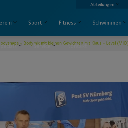
Abteilungen
erein
Sport
Fitness
Schwimmen
odyshape – Bodymix mit kleinen Gewichten mit Klaus – Level (MID)
pecials
Service
Kontakt