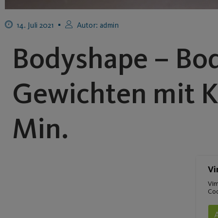
14. Juli 2021
Autor:
admin
Bodyshape – Bod
Gewichten mit Kl
Min.
Vi
Vim
Coo