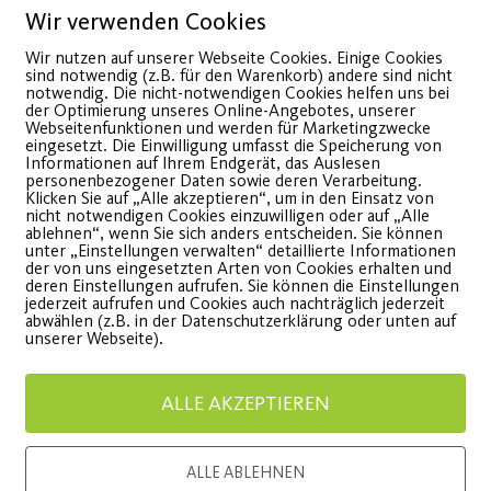
Wir verwenden Cookies
Wir nutzen auf unserer Webseite Cookies. Einige Cookies
sind notwendig (z.B. für den Warenkorb) andere sind nicht
notwendig. Die nicht-notwendigen Cookies helfen uns bei
der Optimierung unseres Online-Angebotes, unserer
Webseitenfunktionen und werden für Marketingzwecke
eingesetzt. Die Einwilligung umfasst die Speicherung von
Informationen auf Ihrem Endgerät, das Auslesen
personenbezogener Daten sowie deren Verarbeitung.
Klicken Sie auf „Alle akzeptieren“, um in den Einsatz von
nicht notwendigen Cookies einzuwilligen oder auf „Alle
esser geht’s nicht:
Ausfall
ablehnen“, wenn Sie sich anders entscheiden. Sie können
unter „Einstellungen verwalten“ detaillierte Informationen
Festival SUmmer
Stunde
der von uns eingesetzten Arten von Cookies erhalten und
deren Einstellungen aufrufen. Sie können die Einstellungen
jederzeit aufrufen und Cookies auch nachträglich jederzeit
tartet
Fitlou
abwählen (z.B. in der Datenschutzerklärung oder unten auf
unserer Webseite).
ost SV Mitglieder erhalten
Stunden f
ALLE AKZEPTIEREN
ereinsrabatt.
aus techn
ALLE ABLEHNEN
WEITERLESEN
WEITE