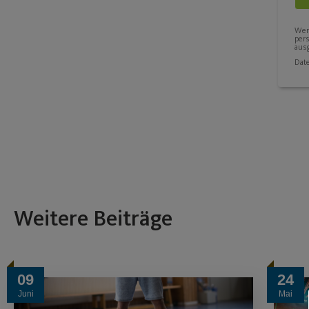
Wenn
per
ausg
Dat
Weitere Beiträge
09
24
Juni
Mai