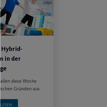
 Hybrid-
n in der
nge
allen diese Woche
ischen Gründen aus.
RLESEN