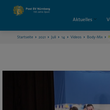
Aktuelles
V
Startseite
2021
Juli
14
Videos
Body-Mix
B
S