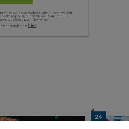
 Vimeo auf dieser Website aktiviert wird, werden
sonenbezogene Daten zu Vimeo übermittelt und
ewertet. Mehr dazu in der Vimeo
hier
enschutzerklärung:
24
Mai