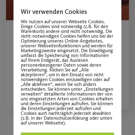
Wir verwenden Cookies
Wir nutzen auf unserer Webseite Cookies.
Einige Cookies sind notwendig (z.B. für den
Warenkorb) andere sind nicht notwendig. Die
Schnelle Hilfe bei
nicht-notwendigen Cookies helfen uns bei der
Optimierung unseres Online-Angebotes,
Sportunfällen
unserer Webseitenfunktionen und werden für
Marketingzwecke eingesetzt. Die Einwilligung
umfasst die Speicherung von Informationen
auf Ihrem Endgerät, das Auslesen
Kooperations-Portfolio mit Cnopfscher
personenbezogener Daten sowie deren
Kinderklinik
Verarbeitung. Klicken Sie auf „Alle
akzeptieren“, um in den Einsatz von nicht
notwendigen Cookies einzuwilligen oder auf
„Alle ablehnen“, wenn Sie sich anders
entscheiden. Sie können unter „Einstellungen
WEITERLESEN
verwalten“ detaillierte Informationen der von
uns eingesetzten Arten von Cookies erhalten
und deren Einstellungen aufrufen. Sie können
die Einstellungen jederzeit aufrufen und
Cookies auch nachträglich jederzeit abwählen
(z.B. in der Datenschutzerklärung oder unten
auf unserer Webseite).
Load More