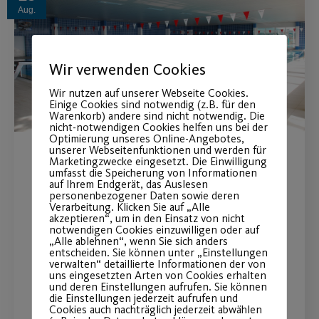
Aug.
Wir verwenden Cookies
Wir nutzen auf unserer Webseite Cookies.
Einige Cookies sind notwendig (z.B. für den
Warenkorb) andere sind nicht notwendig. Die
nicht-notwendigen Cookies helfen uns bei der
Optimierung unseres Online-Angebotes,
unserer Webseitenfunktionen und werden für
Marketingzwecke eingesetzt. Die Einwilligung
Wie geht es weiter mit dem
umfasst die Speicherung von Informationen
auf Ihrem Endgerät, das Auslesen
Post SV Hallenbad?
personenbezogener Daten sowie deren
Verarbeitung. Klicken Sie auf „Alle
akzeptieren“, um in den Einsatz von nicht
Technikleiter und Vorstand stehen
notwendigen Cookies einzuwilligen oder auf
„Alle ablehnen“, wenn Sie sich anders
Rede und Antwort.
entscheiden. Sie können unter „Einstellungen
verwalten“ detaillierte Informationen der von
uns eingesetzten Arten von Cookies erhalten
und deren Einstellungen aufrufen. Sie können
WEITERLESEN
die Einstellungen jederzeit aufrufen und
Cookies auch nachträglich jederzeit abwählen