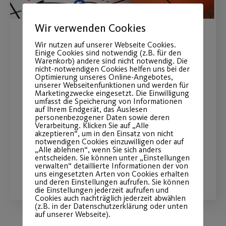
Wir verwenden Cookies
Einladung zur
Wir nutzen auf unserer Webseite Cookies.
Einige Cookies sind notwendig (z.B. für den
Abteilungsversammlung
Warenkorb) andere sind nicht notwendig. Die
nicht-notwendigen Cookies helfen uns bei der
Optimierung unseres Online-Angebotes,
Basketball
unserer Webseitenfunktionen und werden für
Marketingzwecke eingesetzt. Die Einwilligung
umfasst die Speicherung von Informationen
Die Versammlung findet am Freitag,
auf Ihrem Endgerät, das Auslesen
personenbezogener Daten sowie deren
den 28.04.23 um 19 Uhr über die
Verarbeitung. Klicken Sie auf „Alle
Plattform Zoom statt
akzeptieren“, um in den Einsatz von nicht
notwendigen Cookies einzuwilligen oder auf
„Alle ablehnen“, wenn Sie sich anders
entscheiden. Sie können unter „Einstellungen
verwalten“ detaillierte Informationen der von
WEITERLESEN
uns eingesetzten Arten von Cookies erhalten
und deren Einstellungen aufrufen. Sie können
die Einstellungen jederzeit aufrufen und
Cookies auch nachträglich jederzeit abwählen
(z.B. in der Datenschutzerklärung oder unten
auf unserer Webseite).