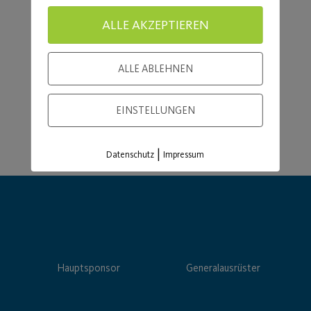
Load More
ALLE AKZEPTIEREN
ALLE ABLEHNEN
EINSTELLUNGEN
|
Datenschutz
Impressum
Hauptsponsor
Generalausrüster