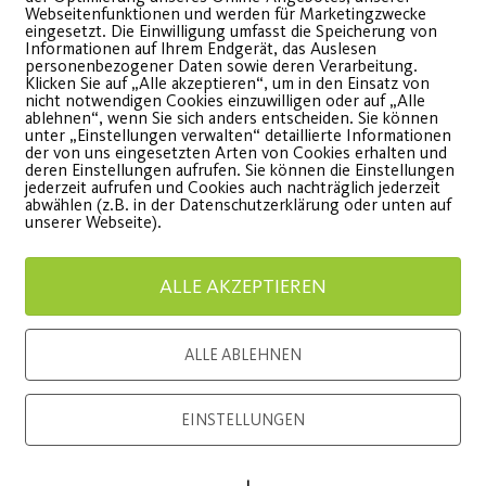
Webseitenfunktionen und werden für Marketingzwecke
eingesetzt. Die Einwilligung umfasst die Speicherung von
Hitzeschlacht auf zwei
Post S
Informationen auf Ihrem Endgerät, das Auslesen
personenbezogener Daten sowie deren Verarbeitung.
Rädern
Bewegu
Klicken Sie auf „Alle akzeptieren“, um in den Einsatz von
nicht notwendigen Cookies einzuwilligen oder auf „Alle
ablehnen“, wenn Sie sich anders entscheiden. Sie können
unter „Einstellungen verwalten“ detaillierte Informationen
adtourbericht vom 30.07. -
am 16.08.
der von uns eingesetzten Arten von Cookies erhalten und
deren Einstellungen aufrufen. Sie können die Einstellungen
eiße Tour, coole Truppe
Wiese
jederzeit aufrufen und Cookies auch nachträglich jederzeit
abwählen (z.B. in der Datenschutzerklärung oder unten auf
unserer Webseite).
WEITERLESEN
WEITE
ALLE AKZEPTIEREN
ALLE ABLEHNEN
Load More
EINSTELLUNGEN