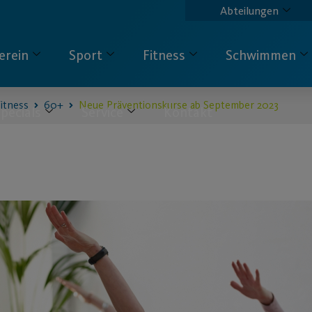
Abteilungen
erein
Sport
Fitness
Schwimmen
itness
60+
Neue Präventionskurse ab September 2023
pecials
Service
Kontakt