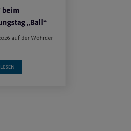
V beim
ngstag „Ball“
2026 auf der Wöhrder
RLESEN