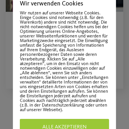
Wir verwenden Cookies
Wir nutzen auf unserer Webseite Cookies.
Einige Cookies sind notwendig (z.B. für den
Warenkorb) andere sind nicht notwendig. Die
Ausgezeichnet: You´ve got
nicht-notwendigen Cookies helfen uns bei der
Optimierung unseres Online-Angebotes,
to move it
unserer Webseitenfunktionen und werden für
Marketingzwecke eingesetzt. Die Einwilligung
umfasst die Speicherung von Informationen
auf Ihrem Endgerät, das Auslesen
Angebot für Kinder mit Übergewicht
personenbezogener Daten sowie deren
Verarbeitung. Klicken Sie auf „Alle
akzeptieren“, um in den Einsatz von nicht
notwendigen Cookies einzuwilligen oder auf
WEITERLESEN
„Alle ablehnen“, wenn Sie sich anders
entscheiden. Sie können unter „Einstellungen
verwalten“ detaillierte Informationen der von
uns eingesetzten Arten von Cookies erhalten
und deren Einstellungen aufrufen. Sie können
die Einstellungen jederzeit aufrufen und
Cookies auch nachträglich jederzeit abwählen
(z.B. in der Datenschutzerklärung oder unten
auf unserer Webseite).
Load More
ALLE AKZEPTIEREN