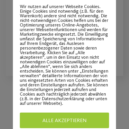
Skiausfahrt unserer
Wir nutzen auf unserer Webseite Cookies.
Einige Cookies sind notwendig (z.B. für den
Wintersportabteilung
Warenkorb) andere sind nicht notwendig. Die
nicht-notwendigen Cookies helfen uns bei der
Optimierung unseres Online-Angebotes,
unserer Webseitenfunktionen und werden für
Freie Plätze für die Saison-
Marketingzwecke eingesetzt. Die Einwilligung
Abschlussfahrt nach Maria Alm
umfasst die Speicherung von Informationen
auf Ihrem Endgerät, das Auslesen
personenbezogener Daten sowie deren
Verarbeitung. Klicken Sie auf „Alle
akzeptieren“, um in den Einsatz von nicht
WEITERLESEN
notwendigen Cookies einzuwilligen oder auf
„Alle ablehnen“, wenn Sie sich anders
entscheiden. Sie können unter „Einstellungen
verwalten“ detaillierte Informationen der von
uns eingesetzten Arten von Cookies erhalten
und deren Einstellungen aufrufen. Sie können
die Einstellungen jederzeit aufrufen und
Cookies auch nachträglich jederzeit abwählen
(z.B. in der Datenschutzerklärung oder unten
Load More
auf unserer Webseite).
ALLE AKZEPTIEREN