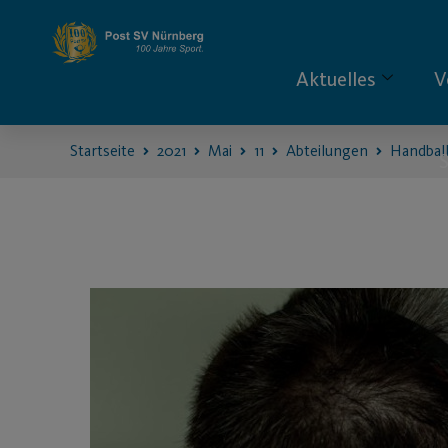
Aktuelles
V
Startseite
2021
Mai
11
Abteilungen
Handbal
S