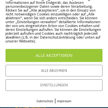
für Bunter Sport
Informationen auf Ihrem Endgerät, das Auslesen
Emotional
personenbezogener Daten sowie deren Verarbeitung.
Klicken Sie auf „Alle akzeptieren“, um in den Einsatz von
Fotoaufn
nicht notwendigen Cookies einzuwilligen oder auf „Alle
nsgesamt konnten 5.665 €
ablehnen“, wenn Sie sich anders entscheiden. Sie können
Partner.
unter „Einstellungen verwalten“ detaillierte Informationen
esammelt werden.
der von uns eingesetzten Arten von Cookies erhalten und
deren Einstellungen aufrufen. Sie können die Einstellungen
jederzeit aufrufen und Cookies auch nachträglich jederzeit
WEITE
abwählen (z.B. in der Datenschutzerklärung oder unten auf
WEITERLESEN
unserer Webseite).
ALLE AKZEPTIEREN
ALLE ABLEHNEN
Load More
EINSTELLUNGEN
|
Datenschutz
Impressum