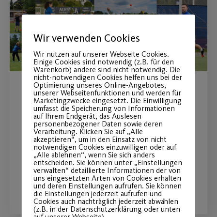
Wir verwenden Cookies
Wir nutzen auf unserer Webseite Cookies.
Einige Cookies sind notwendig (z.B. für den
Warenkorb) andere sind nicht notwendig. Die
nicht-notwendigen Cookies helfen uns bei der
Optimierung unseres Online-Angebotes,
unserer Webseitenfunktionen und werden für
Wiederaufnahme des
Marketingzwecke eingesetzt. Die Einwilligung
umfasst die Speicherung von Informationen
Outdoor-Sportbetriebs
auf Ihrem Endgerät, das Auslesen
personenbezogener Daten sowie deren
Verarbeitung. Klicken Sie auf „Alle
Endlich geht es wieder los mit
akzeptieren“, um in den Einsatz von nicht
notwendigen Cookies einzuwilligen oder auf
Outdoor-Sport!
„Alle ablehnen“, wenn Sie sich anders
entscheiden. Sie können unter „Einstellungen
verwalten“ detaillierte Informationen der von
uns eingesetzten Arten von Cookies erhalten
WEITERLESEN
und deren Einstellungen aufrufen. Sie können
die Einstellungen jederzeit aufrufen und
Cookies auch nachträglich jederzeit abwählen
(z.B. in der Datenschutzerklärung oder unten
auf unserer Webseite).